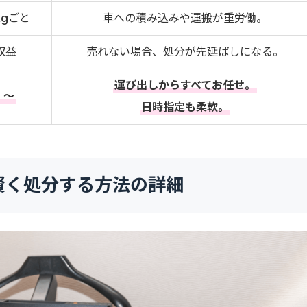
kgごと
車への積み込みや運搬が重労働。
 収益
売れない場合、処分が先延ばしになる。
運び出しからすべてお任せ。
円 ～
日時指定も柔軟。
賢く処分する方法の詳細