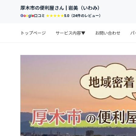
厚木市の便利屋さん | 岩美（いわみ）
G
o
o
g
l
e
口コミ
★★★★★
5.0（24件のレビュー）
トップページ
サービス内容▼
お問い合わせ
パ