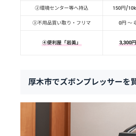
②環境センター等へ持込
150円/10
③不用品買い取り・フリマ
0円 ～
④便利屋「岩美」
3,300
厚木市でズボンプレッサーを