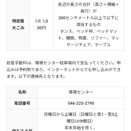
各辺の長さの合計（高さ＋横幅＋
奥行）が
300センチメートル以上で以下に
特定粗
1点 1,0
該当するもの
大ごみ
00円
タンス、ベッド枠、ベッドマッ
ト、棚類、物置、ソファー、マッ
サージチェア、テーブル
処理手数料は、環境センター駐車場内で支払ってください。申
込みは予約制であり、インターネットからでも申し込みができ
ます。以下が連絡先となります。
名称
環境センター
電話番号
046-225-2790
月曜日から土曜日（日曜日と第1・第3土
曜日は休館日）
年末年始を除く、