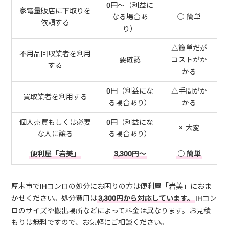
0円～（利益に
家電量販店に下取りを
なる場合あ
○ 簡単
依頼する
り）
△簡単だが
不用品回収業者を利用
要確認
コストがか
する
かる
0円（利益にな
△手間がか
買取業者を利用する
る場合あり）
かる
個人売買もしくは必要
0円（利益にな
× 大変
な人に譲る
る場合あり）
便利屋「岩美」
3,300円～
○ 簡単
厚木市でIHコンロの処分にお困りの方は便利屋「岩美」におま
かせください。処分費用は
3,300円から対応しています。
IHコン
ロのサイズや搬出場所などによって料金は異なります。お見積
もりは無料ですので、お気軽にご相談ください。