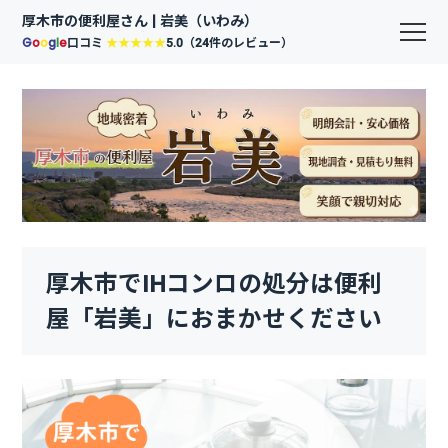
厚木市の便利屋さん | 岩美（いわみ）
G
o
o
g
l
e
口コミ
★★★★★
5.0（24件のレビュー）
厚木市でIHコンロの処分は便利
屋「岩美」におまかせください