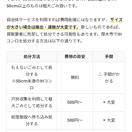
50cm以上のものは粗大ごみ扱いです。
自治体サービスを利用すれば費用削減にはなりますが、
サイズ
が大きい場合は搬出・運搬が大変です。
新しいものであれば、
買取業者に売却して処分できる可能性もあります。厚木市でIH
コンロを処分する方法は以下の通りです。
処分方法
費用の目安
手間
もえないごみとして処
分する
△ 手間がか
無料
※50cm未満のIHコン
かる
ロ
戸別収集を利用して粗
500円～
× 大変
大ごみとして処分する
処理施設へ持ち込み処
500円～
× 大変
分する