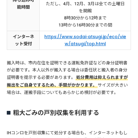
持ち込み可
ただし、4月、12月、3月は全ての土曜日
能時間
を開館
8時30分から12時まで
13時から16時30分までの間
インターネ
https://www.sodai-atsugi.jp/eco/vie
ット受付
w/atsugi/top.html
搬入時は、市内在住を証明できる運転免許証などの身分証明書
が必要です。本人以外が搬入する場合は委任状と搬入者の身分
証明書を提示する必要があります。
処分費用は抑えられますが
搬出をご自身でするため、手間がかかります。
サイズが大きい
場合は、運搬手段についてもあらかじめ検討が必要です。
粗大ごみの戸別収集を利用する
IHコンロを戸別収集にて処分する場合も、インターネットもし