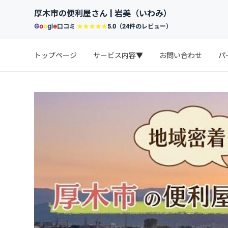
厚木市の便利屋さん | 岩美（いわみ）
G
o
o
g
l
e
口コミ
★★★★★
5.0（24件のレビュー）
トップページ
サービス内容▼
お問い合わせ
パ