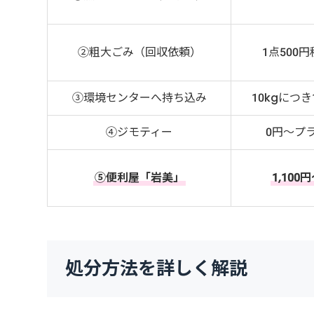
②粗大ごみ（回収依頼）
1点500
③環境センターへ持ち込み
10kgにつき
④ジモティー
0円～プ
⑤便利屋「岩美」
1,100
処分方法を詳しく解説