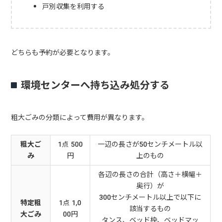
戸別収集を利用する
どちらも予約が必要となります。
環境センターへ持ち込み処分する
粗大ごみの分類によって費用が異なります。
粗大ご
1点 500
一辺の長さが50センチメートル以
み
円
上のもの
各辺の長さの合計（高さ＋横幅＋
奥行）が
300センチメートル以上で以下に
特定粗
1点 1,0
該当するもの
大ごみ
00円
タンス、ベッド枠、ベッドマッ