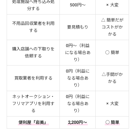
処理施設へ持ち込み処
500円～
× 大変
分する
△ 簡単だが
不用品回収業者を利用
要見積もり
コストがか
する
かる
0円～（利益
購入店舗への下取りを
になる場合あ
○ 簡単
依頼する
り）
0円（利益に
△手間がか
買取業者を利用する
なる場合あ
かる
り）
ネットオークション・
0円（利益に
フリマアプリを利用す
なる場合あ
× 大変
る
り）
便利屋「岩美」
2,200円～
○ 簡単