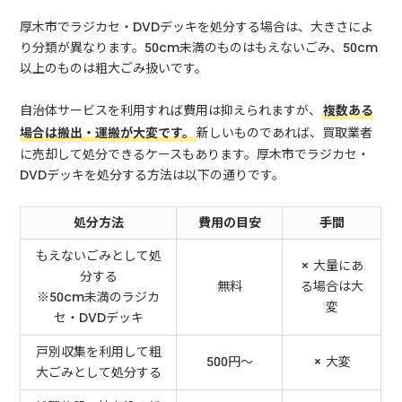
厚木市でラジカセ・DVDデッキを処分する場合は、大きさによ
り分類が異なります。50cm未満のものはもえないごみ、50cm
以上のものは粗大ごみ扱いです。
自治体サービスを利用すれば費用は抑えられますが、
複数ある
場合は搬出・運搬が大変です。
新しいものであれば、買取業者
に売却して処分できるケースもあります。厚木市でラジカセ・
DVDデッキを処分する方法は以下の通りです。
処分方法
費用の目安
手間
もえないごみとして処
× 大量にあ
分する
無料
る場合は大
※50cm未満のラジカ
変
セ・DVDデッキ
戸別収集を利用して粗
500円～
× 大変
大ごみとして処分する