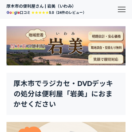
厚木市の便利屋さん | 岩美（いわみ）
G
o
o
g
l
e
口コミ
★★★★★
5.0（24件のレビュー）
厚木市でラジカセ・DVDデッキ
の処分は便利屋「岩美」におま
かせください