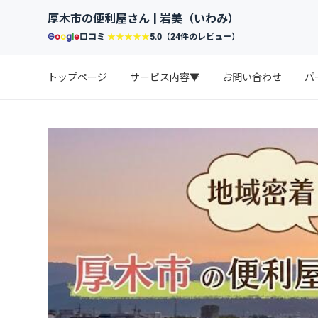
厚木市の便利屋さん | 岩美（いわみ）
G
o
o
g
l
e
口コミ
★★★★★
5.0（24件のレビュー）
トップページ
サービス内容▼
お問い合わせ
パ