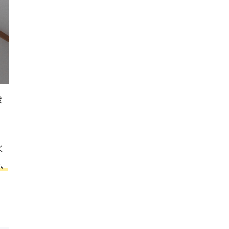
設
く
で、