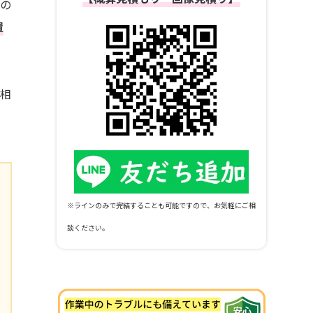
雨の
置
ご相
※ラインのみで完結することも可能ですので、お気軽にご相
談ください。