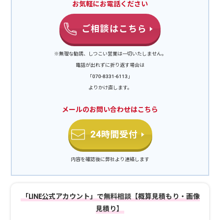
げしたい方は、便利屋「岩美」にお任せください。除草剤の散布以外
お気軽にお電話ください
にも、庭のお手入れ全般のサポートが可能です。お問い合わせはこち
ら＼ ぜひお気軽にご相談ください。相見積もりも大歓迎です！ ／厚
ご相談はこちら
木市の便利屋 岩美（いわみ）電話でお問い合わせメールでお問い合
わせLINEでお問い合わせ※電話が出れずに折り返す場合はこちらの
※無理な勧誘、しつこい営業は一切いたしません。
番号「070-8331-6113」よりかけ直します。庭のメンテナンスを依頼
電話が出れずに折り返す場合は
する際の料金目安便利屋「岩美」では、除草剤散布以外にも様々な庭
のお手入れに対応しています。料金目安は以下の通りです。草むしり
「070-8331-6113」
1時間4,400円～草刈り機1時間3,300円～4,400円作業料1名1時間3,300
よりかけ直します。
円機械使用料：1時間1,100円出張料：2,200円除草剤1時間1名3,300円
メールのお問い合わせはこちら
～木の伐採4,400円～剪定1時間3,300円庭のメンテナンスを依頼した
い方は、お見積もり時に状態やご希望の作業内容などを伝えていただ
けるとスムーズです。除草剤散布は草むしり・草刈り作業が必要とな
24時間受付
る場合があります除草剤の効果を十分に得るには、散布前に草むし
り・草刈りを行い、状態を整える必要があります。便利屋「岩美」で
内容を確認後に弊社より連絡します
は、草むしり・草刈りから除草剤散布まで全て対応するのでスムーズ
です。きれいな状態に保つには、草抜きなどを定期的に行う必要があ
ります。しかし、忙しい場合はメンテナンスの時間を取るのが難しい
でしょう。所有する空き家から離れている場合も、雑草の定期メンテ
「LINE公式アカウント」で無料相談【概算見積もり・画像
ナンスは大変です。そのような場合は、雑草処理してから除草剤を散
見積り】
布することで、メンテナンスが楽になります。広範囲な場所での除草