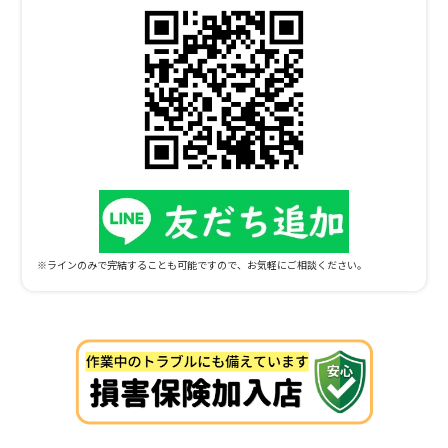
剤散布も対応可能除草剤散布はアパートやマンションなどの集合住
宅、駐車場など様々な場所に対応しています。とくに敷地面積が広い
場合は、除草剤散布を自力でするのは困難であり、方法を間違えると
十分な効果が得られません。以下のお悩みを抱えている方もお気軽に
ご相談ください。木が生い茂っていて日が当たらない草が生い茂って
周辺住民とトラブルになっている雑草が多く毛虫の被害を受けている
雑草が荒れ放題で自力では対処できないアパートやマンションなどの
集合住宅では周囲に賛同してもらえず、除草剤を散布できないことも
あります。状況に合わせて相談やアドバイスを行いますので、まずは
お気軽にご相談ください。除草剤散布に関するよくある質問除草剤散
布に関するよくある質問をまとめました。除草剤の散布を依頼したい
のですが、周辺住民へ影響しないか心配です。事前に周辺の方へ説明
※ラインのみで完結することも可能ですので、お気軽にご相談ください。
してもらえますか？近隣の方への説明も対応可能です。説明後に同意
を得られないなどトラブルがある場合も、適切に対応いたします。雑
草が1メートル以上あるのですが、除草剤散布のみで対応できます
か？雑草が生い茂っている場合は、除草剤のみでは対処できず、草刈
りが必要になることもあります。除草剤散布以外の作業は別料金とな
りますので、無料でお見積もりいたします。除草剤の匂いで周辺住民
の方から苦情がくることはありますか？除草剤の匂いはほとんど気に
ならず、これまで苦情がきたこともありません。ご安心ください。空