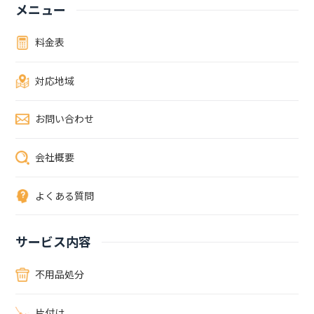
き家の雑草処理以外に、不用品処分や木の伐採なども一緒に依頼でき
メニュー
ますか？空き家の雑草処理以外にも、幅広い対応が可能です。その他
ご要望がありましたら、打ち合わせ段階でご相談ください。ご依頼内
料金表
容によっては1日で対応が難しいこともあるので、その場合は日程調
整いたします。かかる時間や必要なスタッフの人数も作業内容により
対応地域
異なりますので、あらかじめご連絡ください。作業当日の立ち会いは
必須ですか？立ち会いは必須ではないので、立ち会えない場合も対応
可能です。作業内容をメールやライン、電話などで報告するなど臨機
お問い合わせ
応変に対応いたします。その他、ご希望がある場合もお気軽にご相談
ください。除草剤散布後、雑草が生えにくい状態にしたいのですが対
会社概要
応できますか？雑草対策は状況に合わせて方法を検討する必要があり
ます。現地調査した上で、サポートいたします。お気軽にご相談くだ
さい。空き家のメンテナンスには除草剤散布がおすすめ空き家から離
よくある質問
れて暮らしている場合は定期的なメンテナンスが難しいので、除草剤
を散布しておくのがおすすめです。とくに、人が長期間住んでいない
空き家は、そのまま放置しがちなので様々なトラブルに注意が必要で
サービス内容
す。たとえば、害虫や害獣が建物に被害を与えたり、周辺の住宅に侵
入したりして苦情がくることもあります。除草剤散布以外にも、空き
不用品処分
家の点検や草抜きなど幅広く対応いたします。空き家管理にお困りの
方や不安がある方は、お気軽にご連絡ください。除草剤散布のご利用
片付け