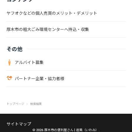
木は伐採に手間がかからないので、リーズナブルな価格で対応いたし
ます。一方、太いものや硬くて切りにくい木は、作業に時間がかかる
ヤフオクなどの個人売買のメリット・デメリット
ので、料金が高めになります。予算で不安のある方は、作業量を調整
できますのでご相談ください。砂利敷きの料金の目安庭の除草対策と
厚木市の粗大ごみ環境センターへ持込・収集
して、砂利敷きをするのもおすすめです。便利屋「岩美」での砂利敷
きの料金の目安を以下に示しています。お気軽にご連絡ください。普
通砂利9,000円/?防犯砂利13,500円/?厚木市で除草剤散布は便利屋
その他
「岩美」にご相談ください除草剤散布を業者に丸投げしたい方は、便
利屋「岩美」におまかせください。迅速に対応いたします。除草剤散
アルバイト募集
布以外にも、庭のメンテナンスに幅広く対応可能です。お見積もりは
無料です。電話（070-8331-6113）やメール、ラインで対応いたしま
す。電話に出られずに折り返す場合はこちらの番号（070-8331-
パートナー企業・協力者様
6113）から掛け直します。まずは、お気軽にご相談ください。除草
剤散布を業者に丸投げしたい方は、便利屋「岩美」にお任せくださ
い。除草剤の散布以外にも、庭のお手入れ全般のサポートが可能で
す。お問い合わせはこちら＼ ぜひお気軽にご相談ください。相見積
トップページ
検索結果
もりも大歓迎です！ ／厚木市の便利屋 岩美（いわみ）電話でお問い
合わせメールでお問い合わせLINEでお問い合わせ※電話が出れずに
折り返す場合はこちらの番号「070-8331-6113」よりかけ直します。
サイトマップ
© 2026 厚木市の便利屋さん | 岩美（いわみ）.