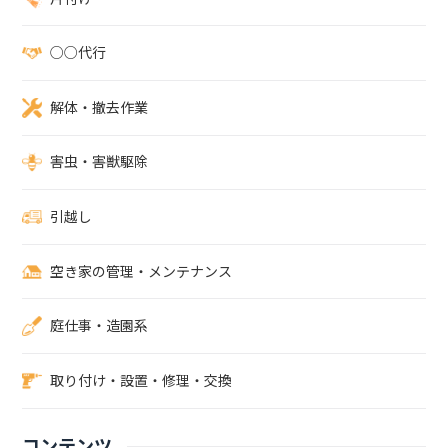
の流れ便利屋「岩美」では、ご依頼から作業完了までスムーズに完了
します。除草剤散布やお庭関係作業も承っています。申込方法は以下
の通りです。お問い合わせ除草剤散布を希望する場合は、お電話
○○代行
（070-8331-6113）やライン、お問い合わせフォームにてご連絡くだ
さい。庭のメンテナンスでのお悩みやご希望を伝えていただければ、
解体・撤去作業
状況に合わせてプランを提案いたします。お問い合わせはこちら＼
ぜひお気軽にご相談ください。相見積もりも大歓迎です！ ／厚木市
の便利屋 岩美（いわみ）電話でお問い合わせメールでお問い合わせ
害虫・害獣駆除
LINEでお問い合わせ※電話が出れずに折り返す場合はこちらの番号
「070-8331-6113」よりかけ直します。スタッフによる無料お見積り
引越し
作業に入る前にスタッフが現地にて、無料でお見積もりいたします。
すぐにでも概算を把握したい場合は、ラインやメールに作業場所の写
真や環境ご要望などをご相談いただければ対応可能です。 予算の範
空き家の管理・メンテナンス
囲内で作業量の調整も可能です。お見積もり後のキャンセル料もかか
りませんので、お気軽にご相談ください。作業実施・お支払い打ち合
庭仕事・造園系
わせでお約束した日時に作業を行います。作業完了後その他ご要望が
なければ、料金をお支払いいただいて終了です。木の伐採・抜根にも
対応可能除草する際は、周辺の木をメンテナンスする必要がありま
取り付け・設置・修理・交換
す。木の伐採・伐根作業が必要な場合も全ての作業に対応可能です。
伐採・伐根の料金は、木の硬さや幹の太さ、作業の環境により変動
し、基本料金は4,400円～が目安です。柔らかくて細く伐採しやすい
コンテンツ