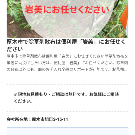
厚木市で除草剤散布は便利屋「岩美」にお任せく
ださい
厚木市で除草剤散布は便利屋「岩美」にお任せください除草剤散布を
業者に丸投げしたい方は、便利屋「岩美」にお任せください。除草剤
の散布以外にも、庭のお手入れ全般のサポートが可能です。お見積も
りは無料ですので、お気軽にご相談ください。「庭の雑草が荒れ放題
になっていて困っている」「庭の木が伸びて周囲に影響している」な
どの状況では、除草剤散布が効果的です。除草剤を使用すると、雑草
※現地お見積もり・ご相談は無料です。お気軽にご相談
抜きの負担を抑えられます。しかし、除草剤の効果を得るには、使用
ください。
量や範囲、環境などに合わせて適切な方法を検討する必要がありま
す。知識やスキルが不十分な場合、十分な効果を得られないでしょ
う。便利屋「岩美」では、雑草抜きや除草剤散布など、庭の状態を整
会社所在地：厚木市旭町3-15-11
えるサポートをいたします。その他ご希望がありましたら、臨機応変
に対応可能です。お気軽にご相談ください。除草剤散布を業者に丸投