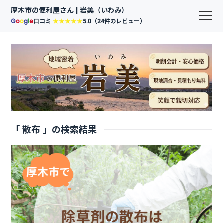
厚木市の便利屋さん | 岩美（いわみ）
G
o
o
g
l
e
口コミ
★★★★★
5.0（24件のレビュー）
「 散布 」の検索結果