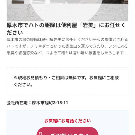
厚木市でハトの駆除は便利屋「岩美」にお任せく
ださい
厚木市の鳩の駆除は便利屋岩美にお任せください平和の象徴とされる
ハトですが、ノミやダニといった寄生虫を運んできたり、フンによる
悪臭や細菌感染など、およそ平和とは言い難い被害をもたらします。
ハトは3階以上の屋根やベランダに寄り付くことが多く、岩美のご依
頼者様も3階以上の集合住宅にお住まいの方がほとんどです。ハトの
被害は時間がたてばたつほど対策が困難になっていきます。ハトの侵
※現地お見積もり・ご相談は無料です。お気軽にご相談
入やフンの被害でお困りの方は気づいた時点で早めに追い払うなどの
ください。
対処をしなければ、駆除にかかる時間も費用も増していきます。ハト
の侵入・フンに被害にお困りの方は便利屋岩美にお任せください。現
地調査・お見積りは無料なので、まずはお気軽にご相談ください。お
会社所在地：厚木市旭町3-15-11
問い合わせはこちら＼ ぜひお気軽にご相談ください。相見積もりも
大歓迎です！ ／厚木市の便利屋 岩美（いわみ）電話でお問い合わせ
メールでお問い合わせLINEでお問い合わせ※電話が出れずに折り返
お気軽にお電話ください
す場合はこちらの番号「070-8331-6113」よりかけ直します。ハトの
駆除は20,000円～。費用の目安とポイント便利屋岩美ではハトの駆除