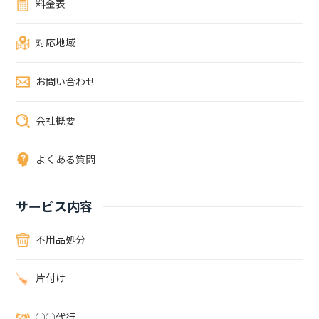
料金表
特に室外機の裏側は大好きなエリア。フンが溜まりやすい場所でもあ
るため、注意が必要です。ご自身でハトを駆除する方法ハトの捕獲に
対応地域
は厚木市長の許可が必要です。（参考：厚木市HP）巣の中のヒナは
もちろん、卵も無許可で撤去することはできないので、巣立つまで待
つか、許可申請の手続きをする必要があります。捕獲ではなく、卵・
お問い合わせ
ヒナのない巣の撤去や、ハトの侵入等を防除することは許可がなくて
も可能です。とはいえ、ハトが巣作りを始める前段階で策を講じなけ
会社概要
れば、またすぐに戻ってきてしまうためイタチごっこになってしまう
可能性があります。ご自身でできる対策フンの撤去ハトは自分のフン
のある場所を安全と認識します。フンを見つけたら早めに掃除をする
よくある質問
ことで居つくことを防げます。忌避剤を置くハトの嫌がる刺激を与
え、寄り付かないようにします。あくまで不快感を与えて寄り付かな
くすることを目的としているため、ねぐらにしていたり巣を作ってし
サービス内容
まっていると効果がありません。防鳥ネットを張るネットを張ること
で侵入を防ぎ、物理的に遮断できるので巣を作ってしまっても効果が
不用品処分
あります。ただし、正しく設置しないと内側に入り込まれ、ハトにと
ってより安全な場所を提供する形になってしまいます。ハトを手間な
片付け
く確実に駆除したい方は便利屋岩美に丸投げ！何度も繰り返し巣を作
られてしまうフンの被害がひどく、ベランダに出られない鳴き声や羽
音がうるさいこのような、ハトの被害でお困りの方やご自身での駆
○○代行