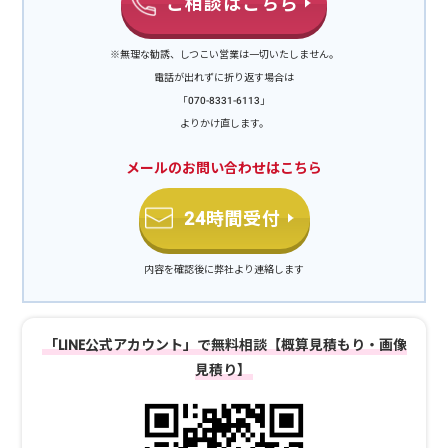
ご相談はこちら
を20,000円～承っています。ハトは警戒心が非常に強いため、時間を
かけて安全な場所を確認します。そのため、早い段階で対策を取るこ
※無理な勧誘、しつこい営業は一切いたしません。
とができれば比較的簡単に駆除できます。反対にかなり時間がたって
電話が出れずに折り返す場合は
からでは、強い帰巣本能と縄張り意識のために駆除が難しくなり、そ
れに伴い費用も上がってしまいます。まずは現地調査をさせていただ
「070-8331-6113」
き、詳しい見積もりをお出しします。写真などで詳しい状況をお知ら
よりかけ直します。
せいただければ、概算でお見積りを出すことも可能です。現地調査・
メールのお問い合わせはこちら
お見積りは無料ですので、お気軽にご相談ください。また、ハトの巣
の撤去だけ、フンを片付けてほしいなど、細かいご要望も大歓迎で
す。ご予算・ご要望に最大限添えるようご提案いたします。ハト・ハ
24時間受付
トのフンの被害とは？ハトの習性・行動パターンにより、被害の程度
も4段階に区分できます。レベル1：休憩鳩移動中の羽休め場所と認識
内容を確認後に弊社より連絡します
される昼間の短い時間のみ滞在騒音フンによる汚れ（軽度）レベル
2：待機鳩休憩場所よりも安心できる場所と認識されるエサや仲間を
待つ場所として定住し始める騒音フンの量が増加洗濯物などに汚れが
つくレベル3：ねぐら鳩待機場所よりも安心できる場所と認識される
「LINE公式アカウント」で無料相談【概算見積もり・画像
室外機の裏など、ねぐらとして安全な場所と認知昼間だけではなく夕
見積り】
方や夜を含め超時間滞在騒音大量のフンレベル4：巣作り鳩巣作りを
し完全に定住・繁殖を始める縄張り意識と帰巣本能が強いため、撤去
しても何度も同じ場所に巣を作る騒音大量のフン項目名ここに説明文