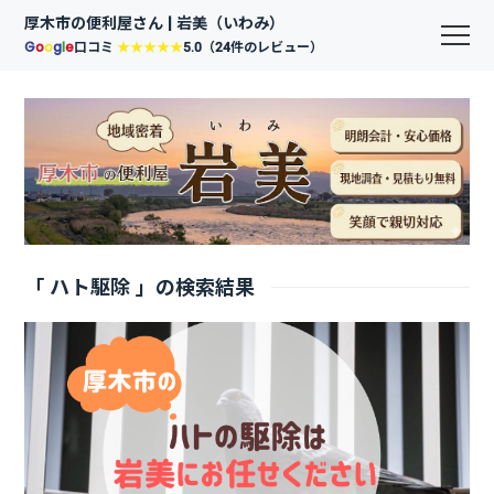
厚木市の便利屋さん | 岩美（いわみ）
G
o
o
g
l
e
口コミ
★★★★★
5.0（24件のレビュー）
「 ハト駆除 」の検索結果