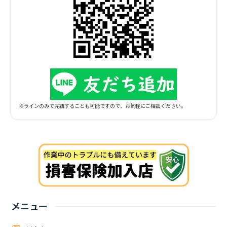
を入力)★ -->レベル1から始まり、安心できる場所かどうか慎重に確
認しつつ、次の段階へと進んでいきます。レベル1の段階で「ここは
安心できない！」とハトに思わせることができれば、それ以上の被害
は食い止められるため、早めの対処が肝心です。ハトのフンによる被
害ハトは他の鳥類と比較してフンの量が多い鳥です。その量は一日で
約30ｇ！そのため、ハトに居つかれるとあっという間にフンが溜ま
っていきます。ハトのフンによる被害は広範囲に及び、大きく分けて
5つになります。被害その?：悪臭湿っても乾いても悪臭を放ちます。
夏場などは特にひどくなるため、窓を開けることが困難になります。
被害その?：アレルギーや感染症ハトのフンには様々な細菌やウィル
※ラインのみで完結することも可能ですので、お気軽にご相談ください。
スが含まれており、乾燥して飛散した他フンを吸い込むことで感染し
ます。健康な方が発症することはほとんどありませんが、お子様や高
齢者、免疫が低下している方などは重大な健康被害につながるため注
意が必要です。また、細菌やウィルス以外以外の物質や細かい羽毛な
どが原因でアレルギー性喘息を引き起こす危険性もあります。被害そ
の?：寄生虫ノミやダニなどの寄生虫が家の中に入ってしまうと、刺
されてかゆくなったりアレルギー発症の原因になります。被害そ
の?：害虫の発生源になるハトのフンを餌にするため、ゴキブリなど
の害虫が集まってきます。被害その?：金属類の腐食ハトのフンは強
メニュー
酸性のため、大量かつ長時間金属に触れていると金属部分が腐食して
しまいます。ハトは3方向囲まれている場所を安全と認識しやすく、