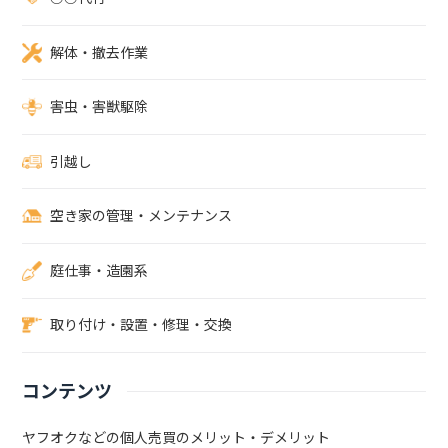
除・防除が難しい方はぜひ便利屋岩美にお任せください。ハトの駆除
は20,000円～対応可能です。被害の状況、ハトがどの程度居ついてい
解体・撤去作業
るかによって費用は異なりますので、現地調査で詳しい費用をお見積
り致します。現地調査・お見積りは無料ですので、お気軽にご相談く
ださい。お問い合わせはこちら＼ ぜひお気軽にご相談ください。相
害虫・害獣駆除
見積もりも大歓迎です！ ／厚木市の便利屋 岩美（いわみ）電話でお
問い合わせメールでお問い合わせLINEでお問い合わせ※電話が出れ
引越し
ずに折り返す場合はこちらの番号「070-8331-6113」よりかけ直しま
す。
空き家の管理・メンテナンス
庭仕事・造園系
取り付け・設置・修理・交換
コンテンツ
ヤフオクなどの個人売買のメリット・デメリット