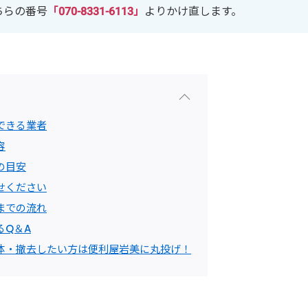
ちらの番号
「070-8331-6113」
よりかけ直します。
できる業者
容
の目安
せください
までの流れ
るQ＆A
体・撤去したい方は便利屋岩美に丸投げ！