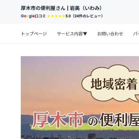
厚木市の便利屋さん | 岩美（いわみ）
G
o
o
g
l
e
口コミ
★★★★★
5.0（24件のレビュー）
トップページ
サービス内容▼
お問い合わせ
パ